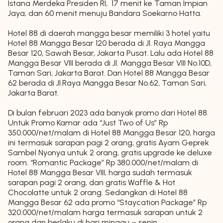
Istana Merdeka Presiden RI, 17 menit ke Taman Impian
Jaya, dan 60 menit menuju Bandara Soekarno Hatta.
Hotel 88 di daerah mangga besar memiliki 3 hotel yaitu
Hotel 88 Mangga Besar 120 berada di Jl. Raya Mangga
Besar 120, Sawah Besar, Jakarta Pusat. Lalu ada Hotel 88
Mangga Besar VIII berada di Jl. Mangga Besar VIII No.10D,
Taman Sari, Jakarta Barat. Dan Hotel 88 Mangga Besar
62 berada di Jl.Raya Mangga Besar No.62, Taman Sari,
Jakarta Barat.
Di bulan februari 2023 ada banyak promo dari Hotel 88.
Untuk Promo Kamar ada “Just Two of Us” Rp
350.000/net/malam di Hotel 88 Mangga Besar 120, harga
ini termasuk sarapan pagi 2 orang, gratis Ayam Geprek
Sambel Nyonya untuk 2 orang, gratis upgrade ke deluxe
room. “Romantic Package” Rp 380.000/net/malam di
Hotel 88 Mangga Besar VIII, harga sudah termasuk
sarapan pagi 2 orang, dan gratis Waffle & Hot
Chocolatte untuk 2 orang. Sedangkan di Hotel 88
Mangga Besar 62 ada promo “Staycation Package” Rp
320.000/net/malam harga termasuk sarapan untuk 2
orang dan berlaku di hari minggu – senin.