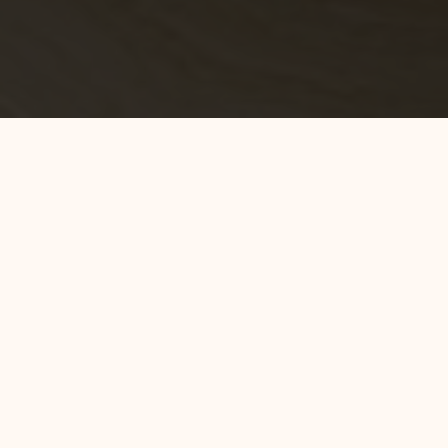
Home
Jawa Barat
Luminor Hotel Padjadjaran Bogor
Selamat datang di Luminor Hotel Padjadjaran Bogor,
destinasi unik yang menggabungkan kenyamanan dan
keindahan alam Bogor. Dijadwalkan akan dibuka pada
akhir bulan Oktober 2023, hotel ini menjadi bagian dari
keluarga Waringin Hospitality Hotel Group, yang telah
lama dikenal dalam industri perhotelan.
Luminor Hotel Padjadjaran Bogor menyambut Anda dengan lokasi
yang sangat strategis di Jl. Cidangiang No.9, Tegalega, Bogor.
Dengan akses yang mudah ke atraksi utama Bogor, restoran, dan
bisnis, hotel ini adalah tempat sempurna untuk wisatawan dan