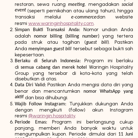
restoran, sewa ruang
, mengadakan
meeting
social
event
(seperti pernikahan atau ulang tahun), hingga
transaksi melalui
dan website
e-commerce
resmi
www.waringinhospitality.com
.
Nomor undian Anda
Simpan Bukti Transaksi Anda:
adalah
yang tertera
nomor billing (billing number)
pada struk atau tagihan (
). Pastikan
guest bill
Anda
tersebut sebagai bukti sah
menyimpan
guest bill
kepesertaan.
Program ini berlaku
Berlaku di Seluruh Indonesia:
di
Waringin Hospitality
semua cabang dan merek hotel
Group yang tersebar di kota-kota yang telah
disebutkan di atas.
Pastikan Anda mengisi data diri yang
Data Diri Valid:
benar dan mencantumkan
nomor WhatsApp yang
aktif
dan bisa dihubungi.
Tunjukkan dukungan Anda
Wajib Follow Instagram:
dengan mengikuti (follow) akun Instagram
resmi
@waringin.hospitality
.
Program ini berlangsung cukup
Periode Emas:
panjang, memberi Anda banyak waktu untuk
mengumpulkan kupon. Periode dimulai dari
11 Juni