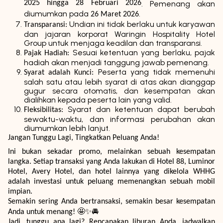
2025 hingga 28 Februari 2026
. Pemenang akan
diumumkan pada
.
26 Maret 2026
Undian ini tidak berlaku untuk karyawan
Transparansi:
dan jajaran korporat Waringin Hospitality Hotel
Group untuk menjaga keadilan dan transparansi.
Sesuai ketentuan yang berlaku, pajak
Pajak Hadiah:
hadiah akan menjadi tanggung jawab pemenang.
Peserta yang tidak memenuhi
Syarat adalah Kunci:
salah satu atau lebih syarat di atas akan dianggap
gugur secara otomatis, dan kesempatan akan
dialihkan kepada peserta lain yang valid.
Syarat dan ketentuan dapat berubah
Fleksibilitas:
sewaktu-waktu, dan informasi perubahan akan
diumumkan lebih lanjut.
Jangan Tunggu Lagi, Tingkatkan Peluang Anda!
Ini bukan sekadar promo, melainkan sebuah kesempatan
langka. Setiap transaksi yang Anda lakukan di Hotel 88, Luminor
Hotel, Avery Hotel, dan hotel lainnya yang dikelola WHHG
adalah investasi untuk peluang memenangkan sebuah mobil
impian.
Semakin sering Anda bertransaksi, semakin besar kesempatan
🤩✨🚘
Anda untuk menang!
Jadi, tunggu apa lagi? Rencanakan liburan Anda, jadwalkan