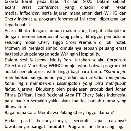
Jakarta Barat, pada Rabu, 18 Juni 2025. Dalam sebuah
acara
press conference
yang dihadiri oleh rekan
media,
influencer
, serta jajaran manajemen dari WHHG dan
Chery Indonesia, program fenomenal ini resmi diperkenalkan
kepada publik.
Acara dibuka dengan jamuan makan siang hangat, dilanjutkan
dengan momen seremonial yang paling ditunggu: pembukaan
selubung mobil Chery Tiggo Cross Premium di lobi hotel.
Momen ini menjadi simbol dimulainya sebuah peluang emas
bagi seluruh pelanggan setia Waringin Hospitality.
Dalam sesi
talkshow
, Metty Yan Harahap selaku Corporate
Director of Marketing WHHG menjelaskan bahwa program ini
adalah bentuk apresiasi tertinggi bagi para tamu.
"Kami ingin
memberikan pengalaman yang lebih dari sekadar menginap.
Kami ingin memberikan kesempatan yang bisa mengubah
hidup,"
ujarnya. Didukung oleh penjelasan produk dari Johan
Fithra Zulfikar, Head Regional Area PT Chery Sales Indonesia,
para hadirin semakin yakin akan kualitas hadiah utama yang
ditawarkan.
Bagaimana Cara Membawa Pulang Chery Tiggo Idaman?
Anda pasti bertanya-tanya, serumit apa caranya?
Jawabannya:
sangat mudah!
Program ini dirancang agar