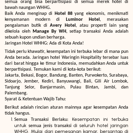
semua orang bisa berpartisipasi di semua merek hotel di
bawah naungan WHHG.
Baik Anda menginap di
Hotel 88
yang ekonomis, menikmati
kenyamanan modern di
Luminor Hotel
, merasakan
pengalaman butik di
Avery Hotel
, atau properti lain yang
dikelola oleh
Manage By WH
, setiap transaksi Anda adalah
sebuah kupon undian berharga.
Jaringan Hotel WHHG: Ada di Kota Anda!
Tidak perlu khawatir, kesempatan ini terbuka lebar di mana pun
Anda berada. Jaringan hotel Waringin Hospitality tersebar luas
dari barat hingga ke timur Indonesia, memudahkan Anda untuk
berpartisipasi. Temukan kami di kota-kota berikut:
Jakarta, Bekasi, Bogor, Bandung, Banten, Purwokerto, Surabaya,
Sidoarjo, Jember, Kediri, Banyuwangi, Bali, Gili Air Lombok,
Tanjung Selor, Banjarmasin, Pulau Bintan, Jambi, dan
Palembang.
Syarat & Ketentuan Wajib Tahu:
Berikut adalah rincian aturan mainnya agar kesempatan Anda
tidak hangus.
Kesempatan ini terbuka
Semua Transaksi Berlaku:
untuk
di seluruh hotel jaringan
semua jenis transaksi
WHHG. Mulai dari pemesanan kamar, bersantap di