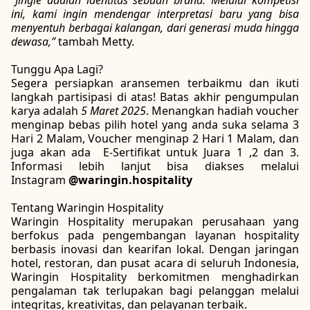
“Jingle adalah identitas sebuah brand. Melalui kompetisi
ini, kami ingin mendengar interpretasi baru yang bisa
menyentuh berbagai kalangan, dari generasi muda hingga
dewasa,”
tambah Metty.
Tunggu Apa Lagi?
Segera persiapkan aransemen terbaikmu dan ikuti
langkah partisipasi di atas! Batas akhir pengumpulan
karya adalah
5 Maret 2025
. Menangkan hadiah voucher
menginap bebas pilih hotel yang anda suka selama 3
Hari 2 Malam, Voucher menginap 2 Hari 1 Malam, dan
juga akan ada E-Sertifikat untuk Juara 1 ,2 dan 3.
Informasi lebih lanjut bisa diakses melalui
Instagram
@waringin.hospitality
Tentang Waringin Hospitality
Waringin Hospitality merupakan perusahaan yang
berfokus pada pengembangan layanan hospitality
berbasis inovasi dan kearifan lokal. Dengan jaringan
hotel, restoran, dan pusat acara di seluruh Indonesia,
Waringin Hospitality berkomitmen menghadirkan
pengalaman tak terlupakan bagi pelanggan melalui
integritas, kreativitas, dan pelayanan terbaik.